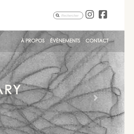
Anne-Mar
Anne-
À PROPOS
ÉVÈNEMENTS
CONTACT
ARY
Next