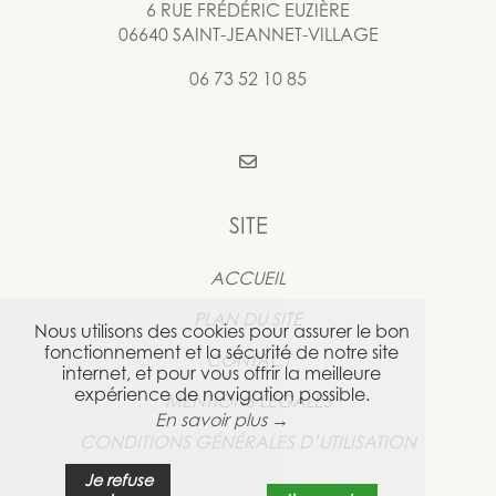
6 RUE FRÉDÉRIC EUZIÈRE
06640 SAINT-JEANNET-VILLAGE
06 73 52 10 85
SITE
ACCUEIL
PLAN DU SITE
Nous utilisons des cookies pour assurer le bon
fonctionnement et la sécurité de notre site
CONTACT
internet, et pour vous offrir la meilleure
expérience de navigation possible.
MENTIONS LÉGALES
En savoir plus →
CONDITIONS GÉNÉRALES D’UTILISATION
Je refuse