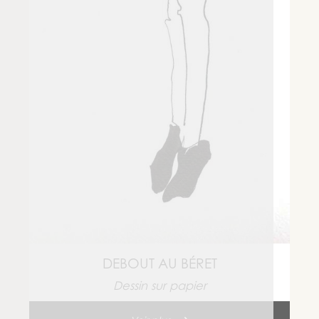
Nous utilisons des cookies pour assurer le bon
fonctionnement et la sécurité de notre site
internet, et pour vous offrir la meilleure
expérience de navigation possible.
En savoir plus →
Je refuse
les
J’accepte
cookies
tous les
non
cookies
essentiels
DEBOUT AU BÉRET
Dessin sur papier