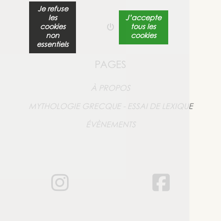
Je refuse
les
J’accepte
cookies
tous les
non
cookies
essentiels
PAGES
À PROPOS
MYTHOLOGIE GRECQUE - ESSAI DE LEXIQUE
ÉVÈNEMENTS
ANNE-MARIE
A