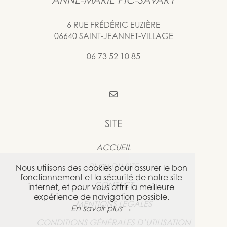
ANNE-MARIE PIC-SAVARY
6 RUE FRÉDÉRIC EUZIÈRE
06640 SAINT-JEANNET-VILLAGE
06 73 52 10 85
SITE
ACCUEIL
PLAN DU SITE
Nous utilisons des cookies pour assurer le bon
fonctionnement et la sécurité de notre site
CONTACT
internet, et pour vous offrir la meilleure
expérience de navigation possible.
MENTIONS LÉGALES
En savoir plus →
CONDITIONS GÉNÉRALES D’UTILISATION